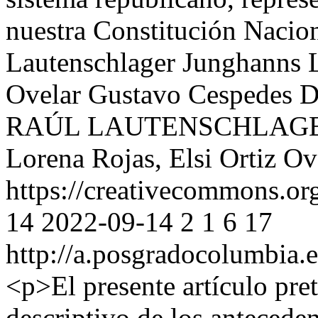
nuestra Constitución Nacio
Lautenschlager Junghanns
Ovelar
Gustavo Cespedes
D
RAÚL LAUTENSCHLAGER
Lorena Rojas, Elsi Ortiz O
https://creativecommons.org
14
2022-09-14
2
1
6
17
http://a.posgradocolumbia.e
<p>El presente artículo pret
descriptivo de los antecede