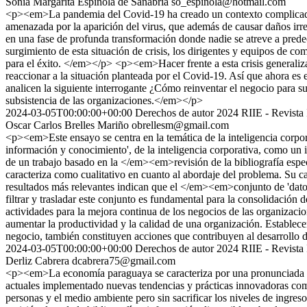
Sonia Margarita Espinola de Sanabria
so_espinola@hotmail.com
<p><em>La pandemia del Covid-19 ha creado un contexto complicado par
amenazada por la aparición del virus, que además de causar daños irr
en una fase de profunda transformación donde nadie se atreve a prede
surgimiento de esta situación de crisis, los dirigentes y equipos de c
para el éxito. </em></p> <p><em>Hacer frente a esta crisis generaliza
reaccionar a la situación planteada por el Covid-19. Así que ahora es 
analicen la siguiente interrogante ¿Cómo reinventar el negocio para s
subsistencia de las organizaciones.</em></p>
2024-03-05T00:00:00+00:00
Derechos de autor 2024 RIIE - Revista 
Oscar Carlos Brelles Mariño
obrellesm@gmail.com
<p><em>Este ensayo se centra en la temática de la inteligencia corpor
información y conocimiento', de la inteligencia corporativa, como un i
de un trabajo basado en la </em><em>revisión de la bibliografía especi
caracteriza como cualitativo en cuanto al abordaje del problema. Su ca
resultados más relevantes indican que el </em><em>conjunto de 'datos
filtrar y trasladar este conjunto es fundamental para la consolidación 
actividades para la mejora continua de los negocios de las organizacio
aumentar la productividad y la calidad de una organización. Establece
negocio, también constituyen acciones que contribuyen al desarrollo d
2024-03-05T00:00:00+00:00
Derechos de autor 2024 RIIE - Revista 
Derliz Cabrera
dcabrera75@gmail.com
<p><em>La economía paraguaya se caracteriza por una pronunciada expl
actuales implementado nuevas tendencias y prácticas innovadoras como 
personas y el medio ambiente pero sin sacrificar los niveles de ing