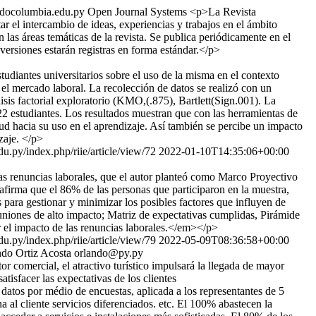
docolumbia.edu.py
Open Journal Systems
<p>La Revista
r el intercambio de ideas, experiencias y trabajos en el ámbito
 las áreas temáticas de la revista. Se publica periódicamente en el
versiones estarán registras en forma estándar.</p>
udiantes universitarios sobre el uso de la misma en el contexto
el mercado laboral. La recolección de datos se realizó con un
isis factorial exploratorio (KMO,(.875), Bartlett(Sign.001). La
2 estudiantes. Los resultados muestran que con las herramientas de
ud hacia su uso en el aprendizaje. Así también se percibe un impacto
zaje. </p>
u.py/index.php/riie/article/view/72
2022-01-10T14:35:06+00:00
 las renuncias laborales, que el autor planteó como Marco Proyectivo
firma que el 86% de las personas que participaron en la muestra,
 para gestionar y minimizar los posibles factores que influyen de
euniones de alto impacto; Matriz de expectativas cumplidas, Pirámide
ar el impacto de las renuncias laborales.</em></p>
u.py/index.php/riie/article/view/79
2022-05-09T08:36:58+00:00
do Ortiz Acosta
orlando@py.py
 comercial, el atractivo turístico impulsará la llegada de mayor
atisfacer las expectativas de los clientes
atos por médio de encuestas, aplicada a los representantes de 5
l cliente servicios diferenciados. etc. El 100% abastecen la