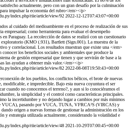
cceder a servicios e instalaciones más sofisticadas. El 80% de los
atisfecho actualmente, pero con un gran desafío por la culminación
tes para impulsar la economia del rubro</em></p>
u.py/index.php/riie/article/view/92
2022-12-12T07:43:07+00:00
ados al cuidado del medioambiente en el proceso de realización de sus
ncia empresarial; como herramienta para evaluar el desempeño
es en Paraguay. La recolección de datos se realizó con un cuestionario
l exploratorio (KMO (.931), Bartlett (Sign.001). La muestra de la
tivo y correlacional. Los resultados muestran que existe una </em>
onocer los beneficios sociales y ambientales que produce la
tema de gestión empresarial que tienen y que servirán de base a la
esas las ayudan a obtener más valor.</em></p>
u.py/index.php/riie/article/view/82
2022-08-08T19:50:43+00:00
conexión de los pueblos, los conflictos bélicos, el brote de nuevas
, modificable, e impredecible. Bajo esta nueva coyuntura el ser
icar cuando no conocemos el terreno?, y aun si lo conociéramos el
umbre, la simplicidad y el control como características principales.
ínimo la incertidumbre y no dejando lugar a cambios por más mínimos
tornos Pre VUCA), pasando por VUCA, TUNA, VI²RCA²S (VIRCAS) y
 dando origen a nuevas formas de gestionar la administración en los
n y estrategia utilizada actualmente, considerando la volatilidad e
u.py/index.php/riie/article/view/48
2021-10-29T07:00:45+00:00