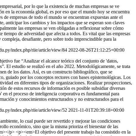
empresarial, por lo que la existencia de muchas empresas se ve
ión en la economía global, es por eso que el mundo hoy se encuentra
nes de empresas de todo el mundo se encuentran expuestas ante el
te, anticipar los cambios y los impactos que se esperan son claves
cipalmente las empresas se ven obligadas a reflexionar sobre cómo
te tiempo de adversidad que afecta a todos. Es vital que las empresas
 compleja, desafiante, pero sobre todo imprescindible para la
u.py/index.php/riie/article/view/84
2022-08-26T21:12:25+00:00
etivo fue “Analizar el alcance teórico del conjunto de 'datos,
s”. El estudio se realizó en el año 2022. Metodológicamente, se trata
en de los datos. Así, es un constructo bibliográfico, que se
gico, guiado por los conceptos rectores con bases epistemológicas. Los
ividad en diferentes tipos de organizaciones. Realizar prospecciones,
stión de estos recursos de información es posible subsidiar diversas
' en el proceso de inteligencia corporativa es fundamental para
ormación y conocimientos estructurados y no estructurados para el
u.py/index.php/riie/article/view/52
2021-11-01T20:39:18+00:00
mbiente, lo cual puede ser revertido y mejorar las condiciones
ollo económico, sino que la misma prioriza el bienestar de las
m></p> <p><em>El objetivo del presente trabajo ha consistido en la