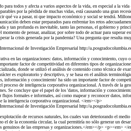
a todos y afecta a varios aspectos de la vida, en especial a la vida 
eparables por la pérdida de muchas vidas, está causando una gran reces
cir qué va a pasar, ni que impacto económico y social se tendrá. Millo
omunicación deben estar preparados para enfrentar los retos adecuadamen
da y tan profunda es inevitable, tanto las personas, el gobierno y prin
el momento de pensar, analizar, por sobre todo de actuar para superar es
uperar la crisis generada por la pandemia? Una pregunta que resulta muy
Internacional de Investigación Empresarial
http://a.posgradocolumbia.ed
ativa en las organizaciones: datos, información y conocimiento, cuyo obj
mportante factor de competitividad en diferentes tipos de organizacione
alizada, donde se utilizó el análisis de contenido como técnica de exam
rácter es exploratorio y descriptivo, y se basa en el análisis terminoló
, información y conocimiento' ha sido un importante factor de competit
del proceso de inteligencia corporativa organizacional. A través de la ge
nes. Se concluye que el papel de los 'datos, información y conocimiento
r flujos formales e informales, así como mapear y reconocer datos, inf
e la inteligencia corporativa organizacional. </em></p>
Internacional de Investigación Empresarial
http://a.posgradocolumbia.ed
otación de recursos naturales, los cuales van deteriorando el medio a
el de la economía circular, la cual permitiría no sólo generar un desarr
resos genuinos de las empresas y organizaciones.</em></p> <p><em> </e