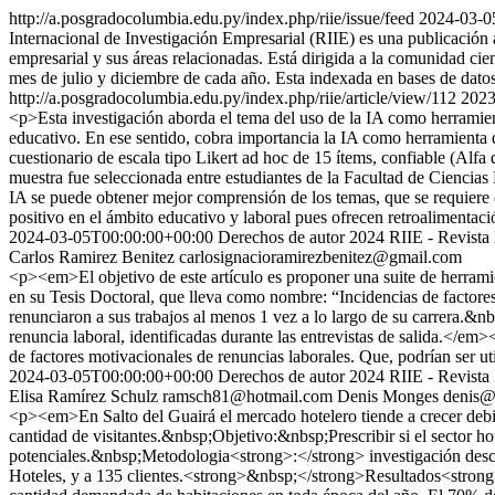
http://a.posgradocolumbia.edu.py/index.php/riie/issue/feed
2024-03-0
Internacional de Investigación Empresarial (RIIE) es una publicación a
empresarial y sus áreas relacionadas. Está dirigida a la comunidad cien
mes de julio y diciembre de cada año. Esta indexada en bases de datos
http://a.posgradocolumbia.edu.py/index.php/riie/article/view/112
2023
<p>Esta investigación aborda el tema del uso de la IA como herramient
educativo. En ese sentido, cobra importancia la IA como herramienta d
cuestionario de escala tipo Likert ad hoc de 15 ítems, confiable (Alfa
muestra fue seleccionada entre estudiantes de la Facultad de Ciencia
IA se puede obtener mejor comprensión de los temas, que se requiere 
positivo en el ámbito educativo y laboral pues ofrecen retroalimentac
2024-03-05T00:00:00+00:00
Derechos de autor 2024 RIIE - Revista 
Carlos Ramirez Benitez
carlosignacioramirezbenitez@gmail.com
<p><em>El objetivo de este artículo es proponer una suite de herramie
en su Tesis Doctoral, que lleva como nombre: “Incidencias de factore
renunciaron a sus trabajos al menos 1 vez a lo largo de su carrera.&n
renuncia laboral, identificadas durante las entrevistas de salida.</e
de factores motivacionales de renuncias laborales. Que, podrían ser u
2024-03-05T00:00:00+00:00
Derechos de autor 2024 RIIE - Revista 
Elisa Ramírez Schulz
ramsch81@hotmail.com
Denis Monges
denis@
<p><em>En Salto del Guairá el mercado hotelero tiende a crecer debido
cantidad de visitantes.&nbsp;Objetivo:&nbsp;Prescribir si el sector hote
potenciales.&nbsp;Metodologia<strong>:</strong> investigación descri
Hoteles, y a 135 clientes.<strong>&nbsp;</strong>Resultados<strong>: