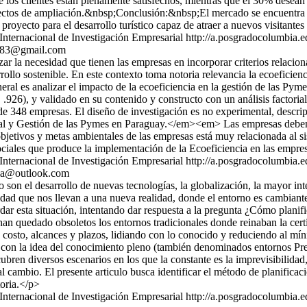
os clientes están plenamente satisfechos, mientras que el 30% desean a
yectos de ampliación.&nbsp;Conclusión:&nbsp;El mercado se encuentra s
 proyecto para el desarrollo turístico capaz de atraer a nuevos visitan
Internacional de Investigación Empresarial
http://a.posgradocolumbia.ed
m83@gmail.com
r la necesidad que tienen las empresas en incorporar criterios relacion
ollo sostenible. En este contexto toma notoria relevancia la ecoeficie
ral es analizar el impacto de la ecoeficiencia en la gestión de las Pym
 .926), y validado en su contenido y constructo con un análisis factoria
de 348 empresas. El diseño de investigación es no experimental, descrip
l y Gestión de las Pymes en Paraguay.</em><em> Las empresas deben c
jetivos y metas ambientales de las empresas está muy relacionada al sis
sociales que produce la implementación de la Ecoeficiencia en las empr
Internacional de Investigación Empresarial
http://a.posgradocolumbia.ed
lla@outlook.com
 el desarrollo de nuevas tecnologías, la globalización, la mayor inter
dad que nos llevan a una nueva realidad, donde el entorno es cambiante
ar esta situación, intentando dar respuesta a la pregunta ¿Cómo planif
n quedado obsoletos los entornos tradicionales donde reinaban la certid
 costo, alcances y plazos, lidiando con lo conocido y reduciendo al m
ciando con la idea del conocimiento pleno (también denominados en
en diversos escenarios en los que la constante es la imprevisibilidad,
 cambio. El presente articulo busca identificar el método de planificació
toria.</p>
Internacional de Investigación Empresarial
http://a.posgradocolumbia.ed