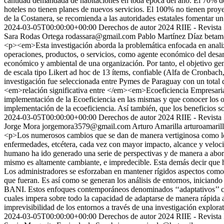
cantidad demandada de habitaciones en toda época del año. El 70% de l
hoteles no tienen planes de nuevos servicios. El 100% no tienen pro
de la Costanera, se recomienda a las autoridades estatales fomentar un
2024-03-05T00:00:00+00:00
Derechos de autor 2024 RIIE - Revista 
Sara Rodas Ortega
rodassara@gmail.com
Pablo Martínez Díaz
beta
<p><em>Esta investigación aborda la problemática enfocada en analiza
operaciones, productos, o servicios, como agente económico del desarr
económico y ambiental de una organización. Por tanto, el objetivo gene
de escala tipo Likert ad hoc de 13 ítems, confiable (Alfa de Cronbach,
investigación fue seleccionada entre Pymes de Paraguay con un total 
<em>relación significativa entre </em><em>Ecoeficiencia Empresaria
implementación de la Ecoeficiencia en las mismas y que conocer los ob
implementación de la ecoeficiencia. Así también, que los beneficios 
2024-03-05T00:00:00+00:00
Derechos de autor 2024 RIIE - Revista 
Jorge Mora
jorgemora3579@gmail.com
Arturo Amarilla
arturoamari
<p>Los numerosos cambios que se dan de manera vertiginosa como lo son
enfermedades, etcétera, cada vez con mayor impacto, alcance y veloci
humano ha ido generado una serie de perspectivas y de manera a abord
mismo es altamente cambiante, e impredecible. Esta demás decir que ha
Los administradores se esforzaban en mantener rígidos aspectos como
que fueran. Es así como se generan los análisis de entornos, ini
BANI. Estos enfoques contemporáneos denominados ‘‘adaptativos’’ cubr
cuales impera sobre todo la capacidad de adaptarse de manera rápida al
imprevisibilidad de los entornos a través de una investigación explora
2024-03-05T00:00:00+00:00
Derechos de autor 2024 RIIE - Revista 