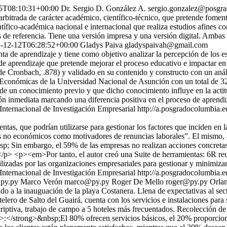
5T08:10:31+00:00
Dr. Sergio D. González A.
sergio.gonzalez@posgra
rbitrada de carácter académico, científico-técnico, que pretende fomenta
tífico-académica nacional e internacional que realiza estudios afines con
 de referencia. Tiene una versión impresa y una versión digital. Ambas 
-12-12T06:28:52+00:00
Gladys Paiva
gladyspaivah@gmail.com
a de aprendizaje y tiene como objetivo analizar la percepción de los est
e aprendizaje que pretende mejorar el proceso educativo e impactar en 
 de Cronbach, .878) y validado en su contenido y constructo con un anál
s Económicas de la Universidad Nacional de Asunción con un total de 32
de un conocimiento previo y que dicho conocimiento influye en la actit
ión inmediata marcando una diferencia positiva en el proceso de aprendi
Internacional de Investigación Empresarial
http://a.posgradocolumbia.ed
ntas, que podrían utilizarse para gestionar los factores que inciden en
s no económicos como motivadores de renuncias laborales”. El mismo, a
bsp; Sin embargo, el 59% de las empresas no realizan acciones concretas
m></p> <p><em>Por tanto, el autor creó una Suite de herramientas: 6R r
tilizadas por las organizaciones empresariales para gestionar y minimiz
Internacional de Investigación Empresarial
http://a.posgradocolumbia.ed
py.py
Marco Verón
marco@py.py
Roger De Mello
roger@py.py
Orlan
 a la inauguación de la playa Costanera. Llena de expectativas al sector
lero de Salto del Guairá, cuenta con los servicios e instalaciones para s
ptiva, trabajo de campo a 5 hoteles más frecuentados. Recolección de d
</strong>&nbsp;El 80% ofrecen servicios básicos, el 20% proporciona a