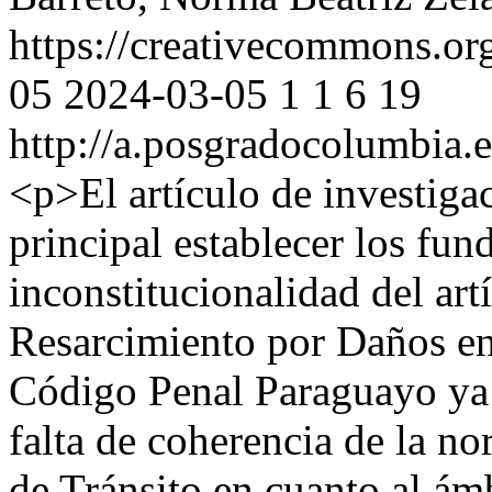
https://creativecommons.org
05
2024-03-05
1
1
6
19
http://a.posgradocolumbia.
<p>El artículo de investiga
principal establecer los fun
inconstitucionalidad del ar
Resarcimiento por Daños en
Código Penal Paraguayo ya q
falta de coherencia de la no
de Tránsito en cuanto al ámb